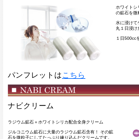
ホワイトシ
の鉱石を微
水に浸けて
丸１日浸け
１日500c
パンフレットは
こちら
ナビクリーム
ラジウム鉱石＋ホワイトシリカ配合全身クリーム
ジルコニウム鉱石に大量のラジウム鉱石含有！ その鉱
石を微粒子にしてたっぷり練り込んだクリームです。