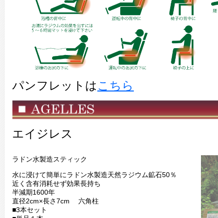
パンフレットは
こちら
エイジレス
ラドン水製造スティック
水に浸けて簡単にラドン水製造天然ラジウム鉱石50％
近く含有消耗せず効果長持ち
半減期1600年
直径2cm×長さ7cm 六角柱
■3本セット