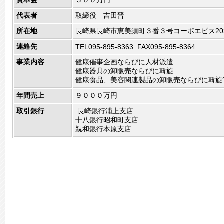
資本金
３００万円
代表者
取締役 吉田晋
所在地
長崎県長崎市恵美須町３番３号コーポエビス20
連絡先
TEL095-895-8363 FAX095-895-8364
事業内容
健康催事企画ならびに人材派遣
健康器具の卸販売ならびに斡旋
健康食品、美容関連製品の卸販売ならびに斡旋
年間売上
９０００万円
取引銀行
長崎銀行浦上支店
十八銀行昭和町支店
親和銀行本原支店