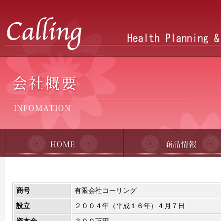
商号
有限会社コーリング
設立
２００４年（平成１６年）４月７日